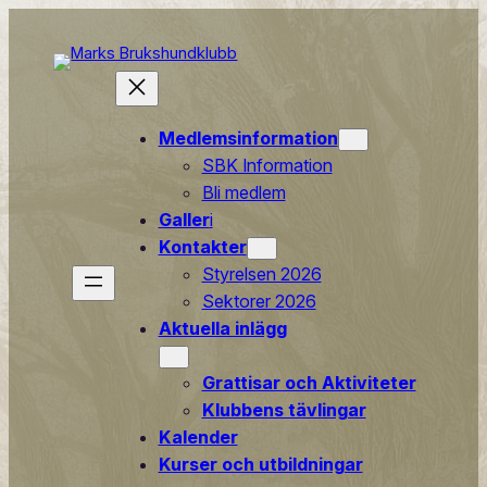
Hoppa
till
innehåll
Medlemsinformation
SBK Information
Bli medlem
Galler
i
Kontakter
Styrelsen 2026
Sektorer 2026
Aktuella inlägg
Grattisar och Aktiviteter
Klubbens tävlingar
Kalender
Kurser och utbildningar