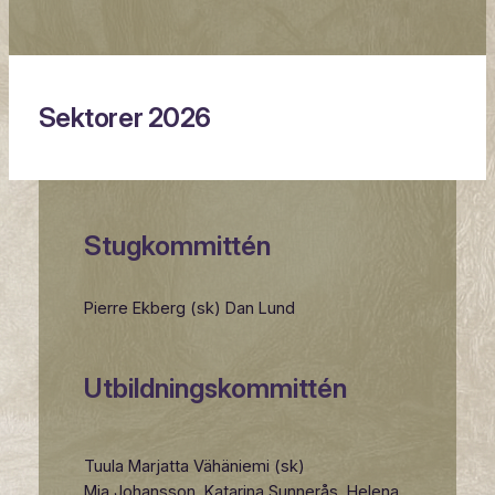
Sektorer 2026
Stugkommittén
Pierre Ekberg (sk) Dan Lund
Utbildningskommittén
Tuula Marjatta Vähäniemi (sk)
Mia Johansson, Katarina Sunnerås, Helena