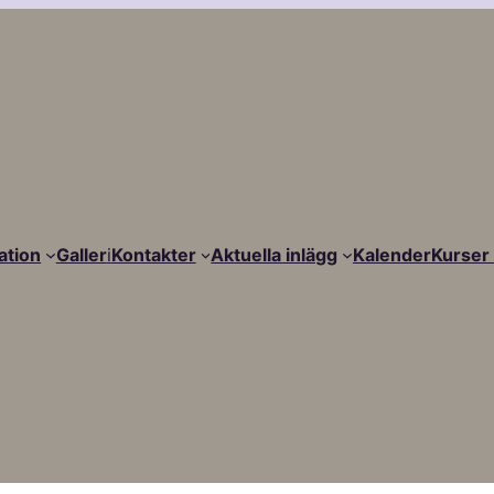
ation
Galler
i
Kontakter
Aktuella inlägg
Kalender
Kurser 